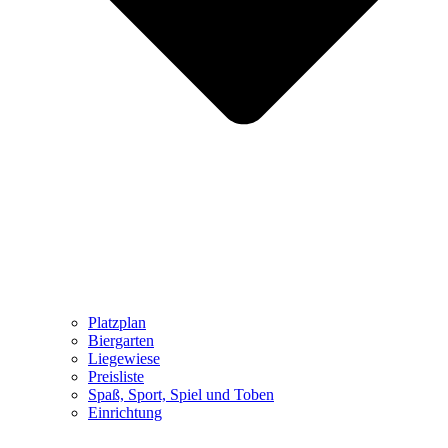
Platzplan
Biergarten
Liegewiese
Preisliste
Spaß, Sport, Spiel und Toben
Einrichtung