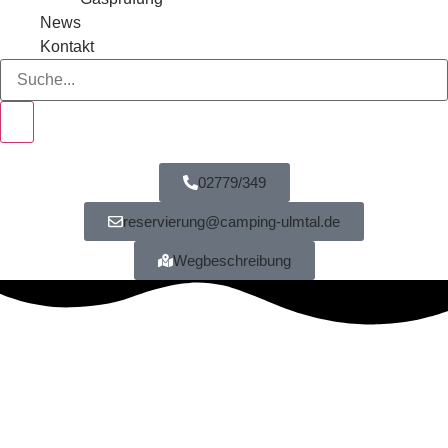
News
Kontakt
02779/349
reservierung@camping-ulmtal.de
Wegbeschreibung
Liegewiese
Erholung – Natur – Baden