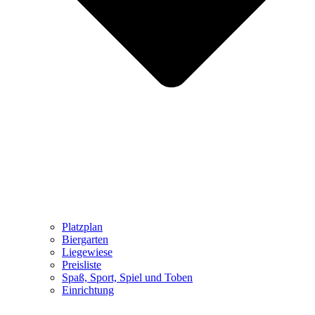
Platzplan
Biergarten
Liegewiese
Preisliste
Spaß, Sport, Spiel und Toben
Einrichtung