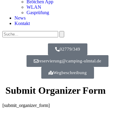
Brötchen App
WLAN
Gasprüfung
News
Kontakt
02779/349
reservierung@camping-ulmtal.de
Wegbeschreibung
Submit Organizer Form
[submit_organizer_form]