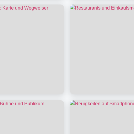
ebung
Region entdecken
Region
Restaurants & Einka