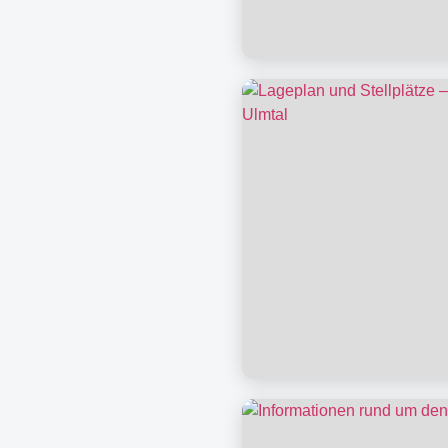
ÖPNV, Fahrrad & An
Lageplan & Stellplä