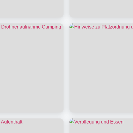
fahrt ohne Auto
Rezeption & Öffnun
tze
Platzordnung & Ruh